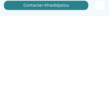
Contacter Khadidjatou
Français
Comment ça marche
Aide
Conditions et confidentialité
Tarifs
Coordonnées de l'entreprise
Babysits pour les entreprises
Les normes communautaires