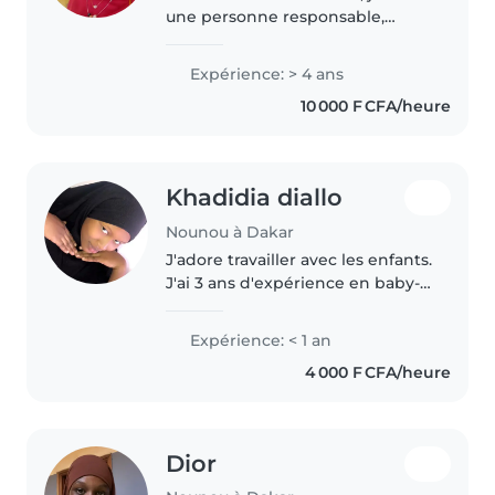
une personne responsable,
sportive et empathique, avec 4
ans d'expérience auprès des
Expérience: > 4 ans
bébés et des tout-petits. Titulaire
10 000 F CFA/heure
d'un diplôme de premiers
secours,..
Khadidia diallo
Nounou à Dakar
J'adore travailler avec les enfants.
J'ai 3 ans d'expérience en baby-
sitting, principalement avec des
bébés et des enfants en bas âge.
Expérience: < 1 an
J'ai également de l'expérience
4 000 F CFA/heure
avec les enfants..
Dior