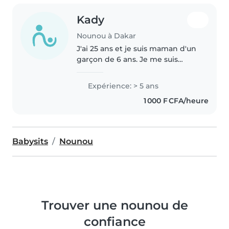
Kady
Nounou à Dakar
J'ai 25 ans et je suis maman d'un
garçon de 6 ans. Je me suis
reponsabilisé très vite en
m'occupant de mon enfant.
Expérience: > 5 ans
Pendant mes études
1 000 F CFA/heure
supérieures, j'ai fait beaucoup de
baby-sitting..
Babysits
Nounou
Trouver une nounou de
confiance