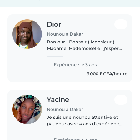
Dior
Nounou à Dakar
Bonjour ( Bonsoir ) Monsieur (
Madame, Mademoiselle , j'espère
que vous vous portez bien 👋✨.
Je me nomme Dior Anne , j'ai 21
Expérience: > 3 ans
ans , je suis étudiante en
3 000 F CFA/heure
première année et j'ai terminé..
Yacine
Nounou à Dakar
Je suis une nounou attentive et
patiente avec 4 ans d'expérience
auprès des tout-petits, enfants
d'âge préscolaire et primaires.
Expérience: > 4 ans