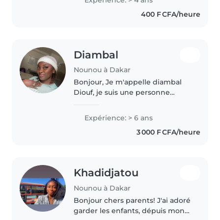
Polyglotte (français, pulaar,
400 F CFA/heure
wolof), je propose des..
Diambal
Nounou à Dakar
Bonjour, Je m'appelle diambal
Diouf, je suis une personne
sérieuse, patiente et
responsable. J'ai de l'expérience
Expérience: > 6 ans
dans la garde d'enfants et l'aide
3 000 F CFA/heure
aux tâches ménagères auprès de
familles..
Khadidjatou
Nounou à Dakar
Bonjour chers parents! J'ai adoré
garder les enfants, dépuis mon