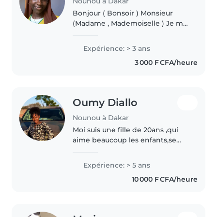
Nounou à Dakar
Bonjour ( Bonsoir ) Monsieur
(Madame , Mademoiselle ) Je me
nomme Dior Anne , j'ai 21 ans , je
suis étudiante en première
Expérience: > 3 ans
année et j'ai terminé mes
3 000 F CFA/heure
examens . Je suis une personne
gentille..
Oumy Diallo
Nounou à Dakar
Moi suis une fille de 20ans ,qui
aime beaucoup les enfants,se
sont mes préférés. Je fais le
travail de nounou depuis mn
Expérience: > 5 ans
première année de collège,
10 000 F CFA/heure
pendant les vacances j fais cette..