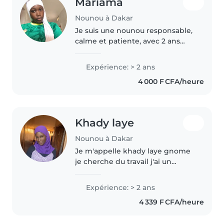
Mariama
Nounou à Dakar
Je suis une nounou responsable,
calme et patiente, avec 2 ans
d'expérience en garde d'enfants,
principalement avec des tout-
Expérience: > 2 ans
petits. J'adore le dessin, les
4 000 F CFA/heure
travaux manuels et les jeux,..
Khady laye
Nounou à Dakar
Je m'appelle khady laye gnome
je cherche du travail j'ai un
enfant de 2ans je suis calme et
Onet j'aime être avec les enfants
Expérience: > 2 ans
je suis très simple et naturelle je
4 339 F CFA/heure
suis propre quand..