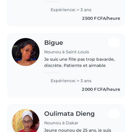
enfance. Heureux d'avoir de vos
nouvelles si jamais vous voulez
Expérience: > 3 ans
une babysitter !
2 500 F CFA/heure
Mesdame,Monsieur
Bigue
Nounou à Saint-Louis
Je suis une fille pas trop bavarde,
discrète. Patiente et aimable
Expérience: > 3 ans
2 000 F CFA/heure
Oulimata Dieng
Nounou à Dakar
Jeune nounou de 25 ans, je suis