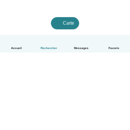
Carte
Accueil
Rechercher
Messages
Favoris
Français
Comment ça marche
Aide
Conditions et confidentialité
Tarifs
Coordonnées de l'entreprise
Babysits pour les entreprises
Les normes communautaires