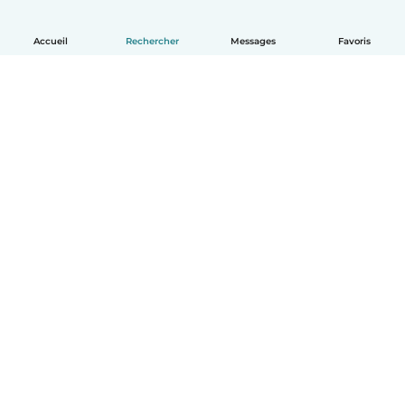
Accueil
Rechercher
Messages
Favoris
Français
Comment ça marche
Aide
Conditions et confidentialité
Tarifs
Coordonnées de l'entreprise
Babysits pour les entreprises
Les normes communautaires