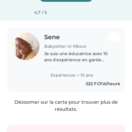
4,7 / 5
Sene
Babysitter in Mbour
Je suis une éducatrice avec 10
ans d'expérience en garde
d'enfants, spécialisée dans
l'accompagnement des enfants
Expérience: > 10 ans
d'âge scolaire, y compris ceux
222 F CFA/heure
ayant des besoins spéciaux
comme les..
Dézoomer sur la carte pour trouver plus de
résultats.