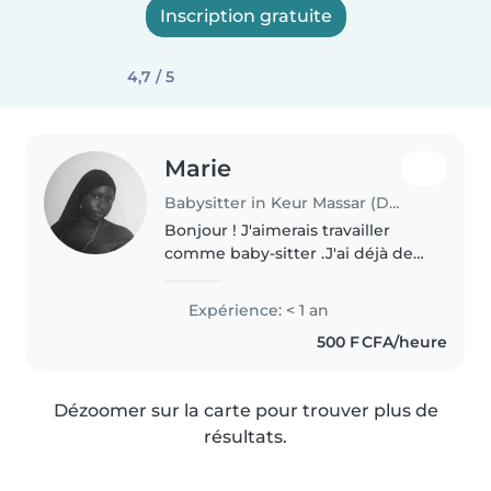
Inscription gratuite
4,7 / 5
Marie
Babysitter in Keur Massar (Dakar)
Bonjour ! J'aimerais travailler
comme baby-sitter .J'ai déjà de
l'expérience en gardant mes
cousins et des enfants Je suis
Expérience: < 1 an
créative, drôle et énergique, et
500 F CFA/heure
en plus du babysitting,..
Dézoomer sur la carte pour trouver plus de
résultats.