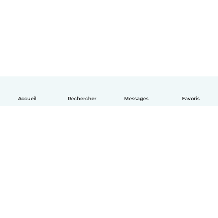
Accueil
Rechercher
Messages
Favoris
Français
Comment ça marche
Aide
Conditions et confidentialité
Tarifs