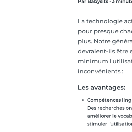
Par Babysits
•
3 minute
La technologie act
pour presque chaq
plus. Notre génér
devraient-ils être
minimum l'utilisat
inconvénients :
Les avantages:
Compétences ling
Des recherches ont
améliorer le vocab
stimuler l'utilisati