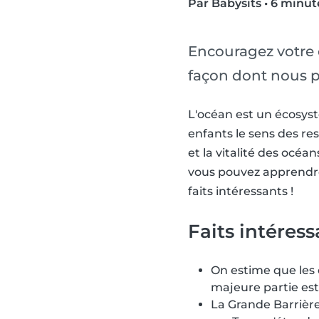
Par Babysits
•
6 minut
Encouragez votre 
façon dont nous po
L'océan est un écosystè
enfants le sens des re
et la vitalité des océ
vous pouvez apprendre 
faits intéressants !
Faits intéress
On estime que les 
majeure partie est
La Grande Barrière 