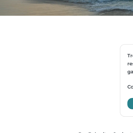
Tr
re
ga
Co