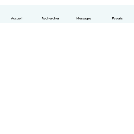
Accueil
Rechercher
Messages
Favoris
Français
Comment ça marche
Aide
Conditions et confidentialité
Tarifs
Coordonnées de l'entreprise
Babysits pour les entreprises
Les normes communautaires