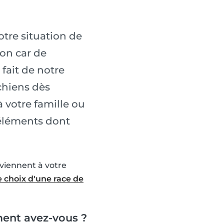
otre situation de
ion car de
fait de notre
 chiens dès
 votre famille ou
 éléments dont
nviennent à votre
de choix d'une race de
ment avez-vous ?