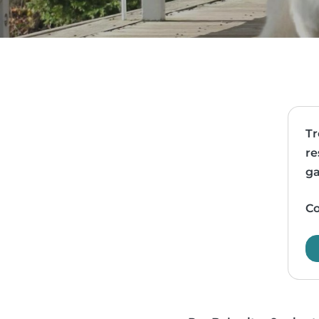
Tr
re
ga
Co