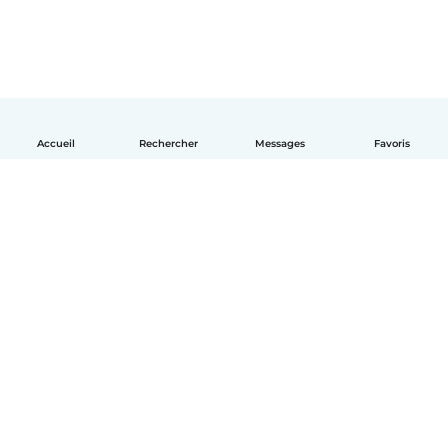
Accueil
Rechercher
Messages
Favoris
Français
Comment ça marche
Aide