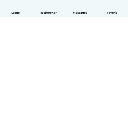
Accueil
Rechercher
Messages
Favoris
Français
Comment ça marche
Aide
Conditions et confidentialité
Tarifs
Coordonnées de l'entreprise
Babysits pour les entreprises
Les normes communautaires